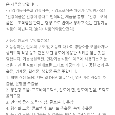
은 제품을 말합니다.
- 건강기능식품과 건강식품, 건강보조식품 차이가 무엇인가요?
'건강식품은 건강에 좋다고 인식되는 제품을 통칭', '건강보조식
품은 보조역할을 한다는 명칭'으로 법에서 정하고 있는 건강기능
식품이 아닙니다.(출처: 식품의약품안전처)
기능성 원료란 무엇일까요?
기능성이란, 인체의 구조 및 기능에 대하여 영양소를 조절하거나
생리학적 작용 등과 같은 보건 용도에 유용한 효과를 얻는 것을
말합니다. 기능성원료란, 건강기능식품의 제조에 사용되는 기능
성을 가진 물질로서 원재료를 그대로 가공하거나, 가공한 것의 추
출몰, 정제물, 합성물, 복합물 등을 뜻합니다.
1. 혈행 개선 도움: EPA 및 DHA 함유유지, 영지버섯 자실체 추
출물, 은행잎 추출물
2. 장건강 도움: 프로바이오틱스, 알로에 겔, 알로에 전잎, 프락토
올리고당
3. 면역력 증진 도움: 인삼, 클로렐라, 홍삼
4. 항산화 도움: 클로렐라, 토마토 추출물, 녹차 추출물
5. 눈건강 도움: 마리골드 꽃 추출물, EPA 및 DHA 함유유지(출