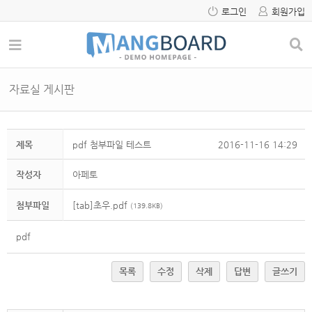
로그인
회원가입
자료실 게시판
제목
pdf 첨부파일 테스트
2016-11-16 14:29
작성자
아페토
첨부파일
[tab]초우.pdf
(139.8KB)
pdf
목록
수정
삭제
답변
글쓰기