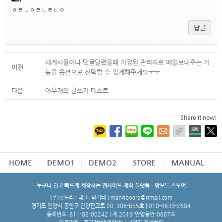
ㅇㄹㄴㅇㄹㄴㄹㄴㅇ
답글
새게시물이나 댓글달렸을때 지정된 관리자로 메일보내주는 기
이전
능을 옵션으로 선택할 수 있게해주세요ㅜㅜ
다음
아무개의 글쓰기 테스트
Share it now!
HOME
DEMO1
DEMO2
STORE
MANUAL
누구나 쉽고 빠르게 제작하는 웹사이트 제작 플랫폼 - 망보드 스토어
(주)홈토리 | 대표: 박기태 | mangboard@gmail.com
경기도 안양시 동안구 안양판교로 20, 306-B55호 | 010-4639-2684
등록번호: 811-88-00242 | 제 2019-안양동안-0667호