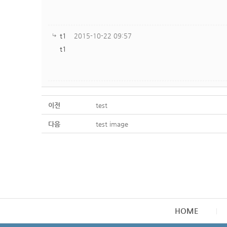
t1
2015-10-22 09:57
t1
이전
test
다음
test image
HOME