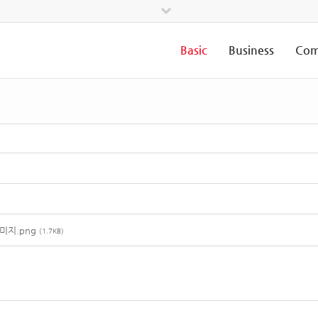
Basic
Business
Com
미지.png
(1.7KB)