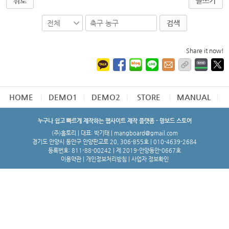
뒤로
글쓰기
검색
Share it now!
HOME
DEMO1
DEMO2
STORE
MANUAL
누구나 쉽고 빠르게 제작하는 웹사이트 제작 플랫폼 - 망보드 스토어
(주)홈토리 | 대표: 박기태 | mangboard@gmail.com
경기도 안양시 동안구 안양판교로 20, 306-B55호 | 010-4639-2684
등록번호: 811-88-00242 | 제 2019-안양동안-0667호
이용약관
|
개인정보처리방침
|
사업자 정보확인