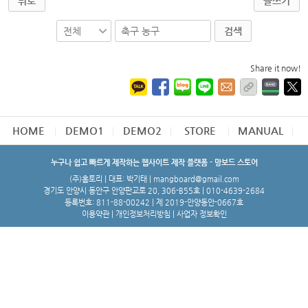
뒤로
글쓰기
검색
Share it now!
HOME
DEMO1
DEMO2
STORE
MANUAL
누구나 쉽고 빠르게 제작하는 웹사이트 제작 플랫폼 - 망보드 스토어
(주)홈토리 | 대표: 박기태 | mangboard@gmail.com
경기도 안양시 동안구 안양판교로 20, 306-B55호 | 010-4639-2684
등록번호: 811-88-00242 | 제 2019-안양동안-0667호
이용약관
|
개인정보처리방침
|
사업자 정보확인