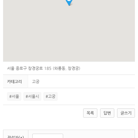
서울 종로구 창경궁로 185 (와룡동, 창경궁)
카테고리
고궁
#서울
#서울시
#고궁
목록
답변
글쓰기
작성자(*)