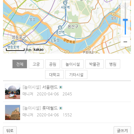
2km
전체
고궁
공원
놀이시설
박물관
병원
대학교
기타시설
[놀이시설]
서울랜드
매니저
2020-04-06
2045
[놀이시설]
롯데월드
매니저
2020-04-06
1552
뒤로
글쓰기