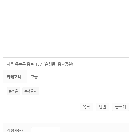
서울 종로구 종로 157 (훈정동, 종묘공원)
카테고리
고궁
#서울
#서울시
목록
답변
글쓰기
작성자(*)