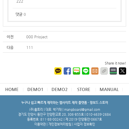
222
댓글
0
이전
000 Prioject
다음
111
Share it now!
HOME
DEMO1
DEMO2
STORE
MANUAL
누구나 쉽고 빠르게 제작하는 웹사이트 제작 플랫폼 - 망보드 스토어
(주)홈토리 | 대표: 박기태 | mangboard@gmail.com
경기도 안양시 동안구 안양판교로 20, 306-B55호 | 010-4639-2684
등록번호: 811-88-00242 | 제 2019-안양동안-0667호
이용약관
|
개인정보처리방침
|
사업자 정보확인