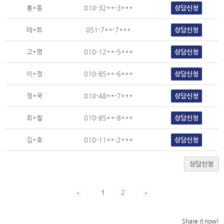
홍*동
010-32**-3***
상담신청
테*트
051-7**-7***
상담신청
고*명
010-12**-5***
상담신청
이*정
010-85**-6***
상담신청
정*국
010-48**-7***
상담신청
최*철
010-85**-8***
상담신청
김*호
010-11**-2***
상담신청
상담신청
1
2
Share it now!