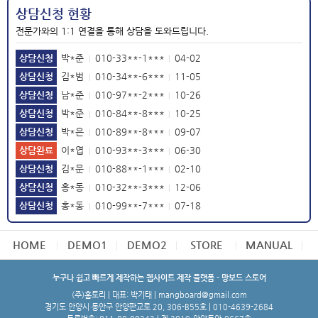
상담신청 현황
전문가와의 1:1 연결을 통해 상담을 도와드립니다.
상담신청
박*준
010-33**-1***
04-02
|
|
상담신청
김*범
010-34**-6***
11-05
|
|
상담신청
남*준
010-97**-2***
10-26
|
|
상담신청
박*준
010-84**-8***
10-25
|
|
상담신청
박*은
010-89**-8***
09-07
|
|
상담완료
이*엽
010-93**-3***
06-30
|
|
상담신청
김*문
010-88**-1***
02-10
|
|
상담신청
홍*동
010-32**-3***
12-06
|
|
상담신청
홍*동
010-99**-7***
07-18
|
|
상담신청
김*석
010-12**-0***
04-27
|
|
HOME
DEMO1
DEMO2
STORE
MANUAL
누구나 쉽고 빠르게 제작하는 웹사이트 제작 플랫폼 - 망보드 스토어
(주)홈토리 | 대표: 박기태 | mangboard@gmail.com
경기도 안양시 동안구 안양판교로 20, 306-B55호 | 010-4639-2684