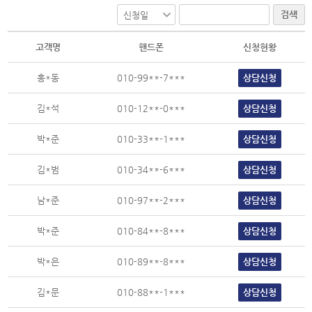
검색
고객명
핸드폰
신청현황
홍*동
010-99**-7***
상담신청
김*석
010-12**-0***
상담신청
박*준
010-33**-1***
상담신청
김*범
010-34**-6***
상담신청
남*준
010-97**-2***
상담신청
박*준
010-84**-8***
상담신청
박*은
010-89**-8***
상담신청
김*문
010-88**-1***
상담신청