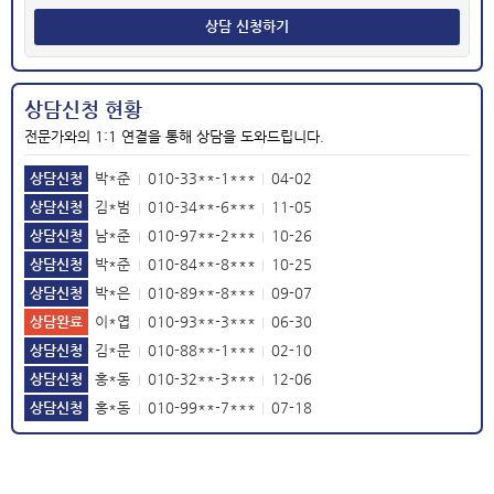
상담 신청하기
상담신청 현황
전문가와의 1:1 연결을 통해 상담을 도와드립니다.
상담신청
박*준
010-33**-1***
04-02
|
|
상담신청
김*범
010-34**-6***
11-05
|
|
상담신청
남*준
010-97**-2***
10-26
|
|
상담신청
박*준
010-84**-8***
10-25
|
|
상담신청
박*은
010-89**-8***
09-07
|
|
상담완료
이*엽
010-93**-3***
06-30
|
|
상담신청
김*문
010-88**-1***
02-10
|
|
상담신청
홍*동
010-32**-3***
12-06
|
|
상담신청
홍*동
010-99**-7***
07-18
|
|
상담신청
김*석
010-12**-0***
04-27
|
|