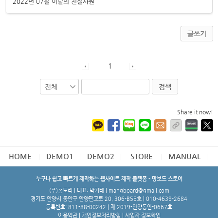
2022년 07월 이달의 친절사원
글쓰기
1
검색
Share it now!
HOME
DEMO1
DEMO2
STORE
MANUAL
누구나 쉽고 빠르게 제작하는 웹사이트 제작 플랫폼 - 망보드 스토어
(주)홈토리 | 대표: 박기태 | mangboard@gmail.com
경기도 안양시 동안구 안양판교로 20, 306-B55호 | 010-4639-2684
등록번호: 811-88-00242 | 제 2019-안양동안-0667호
이용약관
|
개인정보처리방침
|
사업자 정보확인