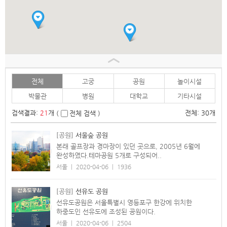
전체
고궁
공원
놀이시설
박물관
병원
대학교
기타시설
검색결과:
21
개
전체: 30개
(
전체 검색 )
[공원]
서울숲 공원
본래 골프장과 경마장이 있던 곳으로, 2005년 6월에
완성하였다.테마공원 5개로 구성되어..
서울
|
2020-04-06
|
1936
[공원]
선유도 공원
선유도공원은 서울특별시 영등포구 한강에 위치한
하중도인 선유도에 조성된 공원이다.
서울
|
2020-04-06
|
2504