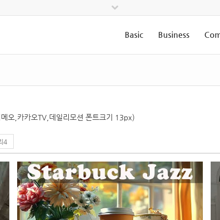
Basic
Business
Com
비메오,카카오TV,데일리모션 폰트크기 13px)
리4