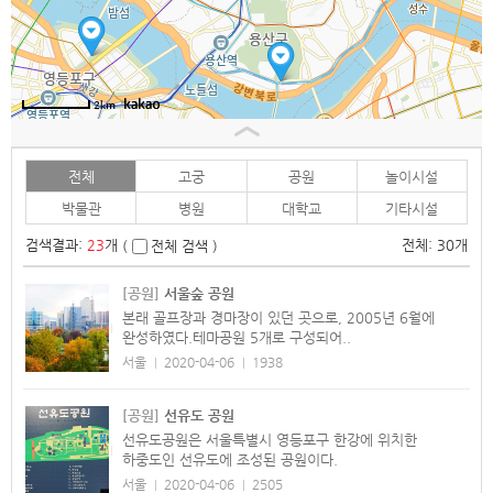
2km
전체
고궁
공원
놀이시설
박물관
병원
대학교
기타시설
검색결과:
23
개
전체: 30개
(
전체 검색 )
[공원]
서울숲 공원
본래 골프장과 경마장이 있던 곳으로, 2005년 6월에
완성하였다.테마공원 5개로 구성되어..
서울
2020-04-06
1938
|
|
[공원]
선유도 공원
선유도공원은 서울특별시 영등포구 한강에 위치한
하중도인 선유도에 조성된 공원이다.
서울
2020-04-06
2505
|
|