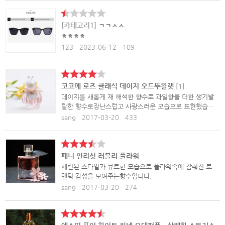
[카테고리1]
ㄱㄱㅅㅅ
ㅎㅎㅎㅎ
123
2023-06-12
109
코코메 로즈 클래식 데이지 오드뚜왈렛
[
1
]
데이지를 새롭게 재 해석한 향수로 과일향을 더한 생기발
랄한 향수로장난스럽고 사랑스러운 모습으로 표현했습니
다.
sang
2017-03-20
433
페니 인리싯 러블리 플라워
세련된 스타일과 큐트한 모습으로 플라워속에 감춰진 로
맨틱 감성을 보여주는향수입니다.
sang
2017-03-20
274