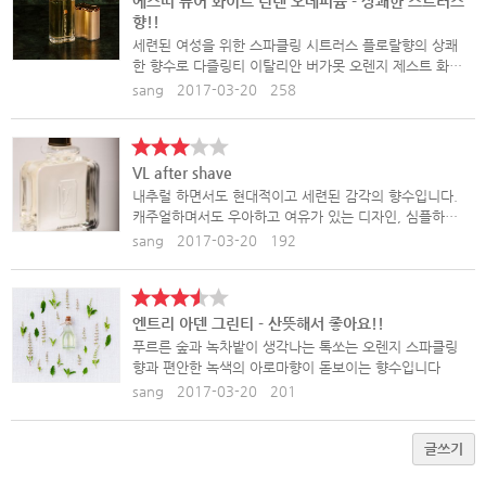
에스띠 퓨어 화이트 린넨 오데퍼퓸 - 상쾌한 스트러스
향!!
세련된 여성을 위한 스파클링 시트러스 플로랄향의 상쾌
한 향수로 다즐링티 이탈리안 버가못 오렌지 제스트 화이
트..
sang
2017-03-20
258
VL after shave
내추럴 하면서도 현대적이고 세련된 감각의 향수입니다.
캐주얼하며서도 우아하고 여유가 있는 디자인, 심플하면
서도..
sang
2017-03-20
192
엔트리 아덴 그린티 - 산뜻해서 좋아요!!
푸르른 숲과 녹차밭이 생각나는 톡쏘는 오렌지 스파클링
향과 편안한 녹색의 아로마향이 돋보이는 향수입니다
sang
2017-03-20
201
글쓰기