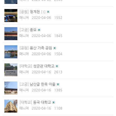
[공원]
청계천
[
1
]
매니저
2020-04-06
1552
[고궁]
종묘
매니저
2020-04-06
1845
[공원]
용산 가족 공원
매니저
2020-04-06
1504
[대학교]
성균관 대학교
매니저
2020-04-16
2613
[고궁]
남산골 한옥 마을
매니저
2020-04-16
1385
[대학교]
동국 대학교
매니저
2020-04-16
1108