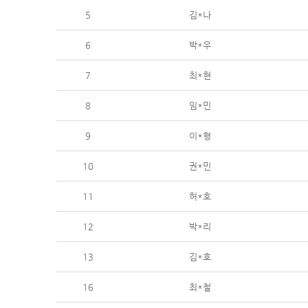
5
김*나
6
박*우
7
최*현
8
임*민
9
이*형
10
권*민
11
허*호
12
박*리
13
김*호
16
최*철