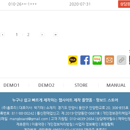
010-26**-1***
2020-07-31
상담
1
2
DEMO1
DEMO2
STORE
MANUAL
누구나 쉽고 빠르게 제작하는 웹사이트 제작 플랫폼 - 망보드 스토어
(주)홈토리 | 대표이사: 박기태 | 소재지: 경기도 안양시 동안구 안양판교로 20, 306-B55호
번호: 811-88-00242 | 통신판매업신고: 제 2019-안양동안-0667호 | 개인정보관리책임
메일: mangboard@gmail.com | 고객 지원팀: 010-4639-2684 [
상담예약필수 | 예약신
제휴문의
|
이용약관
|
개인정보처리방침
|
사업자 정보확인
|
회원탈퇴
계좌번호: 국민은행 496501-01-182558 [예금주:홈토리]