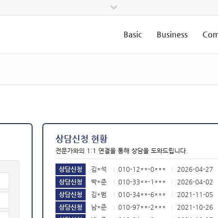
Basic
Business
Com
상담신청 현황
전문가와의 1:1 연결을 통해 상담을 도와드립니다.
상담신청
김*석
010-12**-0***
2026-04-27
|
|
상담신청
박*준
010-33**-1***
2026-04-02
|
|
상담신청
김*범
010-34**-6***
2021-11-05
|
|
상담신청
남*준
010-97**-2***
2021-10-26
|
|
상담신청
박*준
010-84**-8***
2021-10-25
|
|