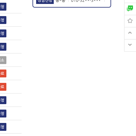
2020-12-06
상담신청
홍*동
010-99**-7***
|
|
신청
2026-07-18
신청
신청
신청
취소
완료
완료
신청
신청
신청