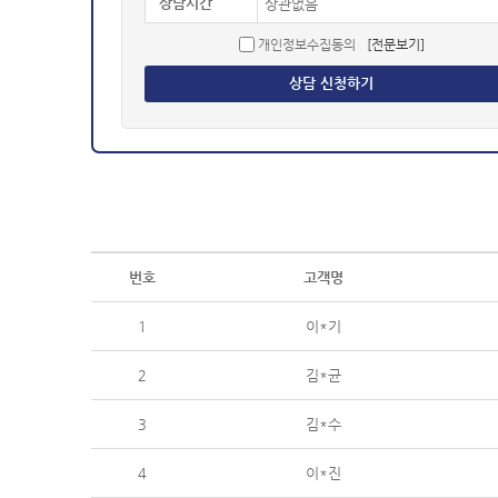
상담시간
개인정보수집동의
[전문보기]
상담 신청하기
번호
고객명
1
이*기
2
김*균
3
김*수
4
이*진