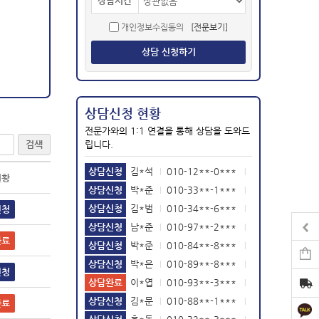
상담시간
개인정보수집동의
[전문보기]
상담 신청하기
상담신청 현황
전문가와의 1:1 연결을 통해 상담을 도와드
검색
립니다.
상담신청
김*석
010-12**-0***
|
|
현황
2026-04-27
상담신청
박*준
010-33**-1***
|
|
2026-04-02
상담신청
김*범
010-34**-6***
|
|
신청
2021-11-05
상담신청
남*준
010-97**-2***
|
|
2021-10-26
상담신청
박*준
010-84**-8***
|
|
완료
2021-10-25
상담신청
박*은
010-89**-8***
|
|
신청
2021-09-07
상담완료
이*엽
010-93**-3***
|
|
2021-06-30
상담신청
김*문
010-88**-1***
|
|
완료
2021-02-10
상담신청
홍*동
010-32**-3***
|
|