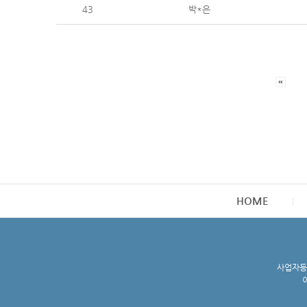
43
박*은
HOME
사업자등록
이