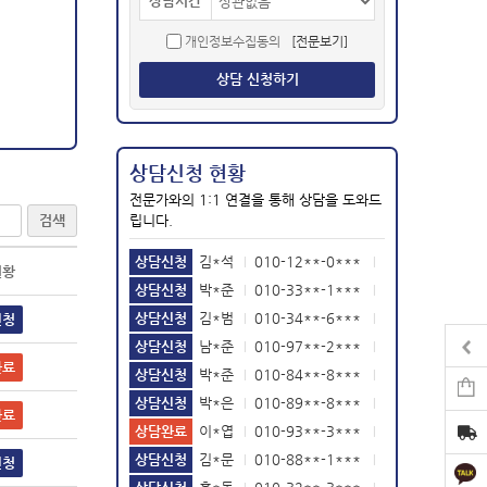
상담시간
개인정보수집동의
[전문보기]
상담 신청하기
상담신청 현황
전문가와의 1:1 연결을 통해 상담을 도와드
검색
립니다.
상담신청
김*석
010-12**-0***
|
|
2026-04-27
현황
상담신청
박*준
010-33**-1***
|
|
2026-04-02
상담신청
김*범
010-34**-6***
|
|
신청
2021-11-05
상담신청
남*준
010-97**-2***
|
|
2021-10-26
상담신청
박*준
010-84**-8***
|
|
완료
2021-10-25
상담신청
박*은
010-89**-8***
|
|
2021-09-07
상담완료
이*엽
010-93**-3***
완료
|
|
2021-06-30
상담신청
김*문
010-88**-1***
|
|
신청
2021-02-10
상담신청
홍*동
010-32**-3***
|
|