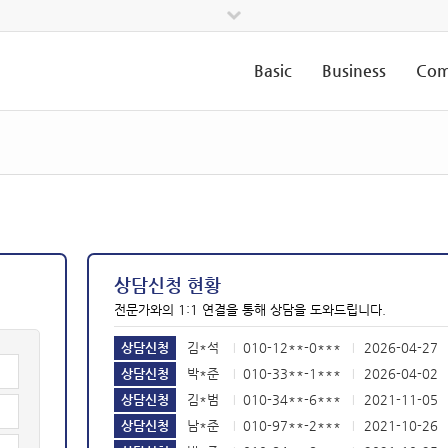
Basic
Business
Com
상담신청 현황
전문가와의 1:1 연결을 통해 상담을 도와드립니다.
상담신청
김*석
010-12**-0***
2026-04-27
|
|
상담신청
박*준
010-33**-1***
2026-04-02
|
|
상담신청
김*범
010-34**-6***
2021-11-05
|
|
상담신청
남*준
010-97**-2***
2021-10-26
|
|
상담신청
박*준
010-84**-8***
2021-10-25
|
|