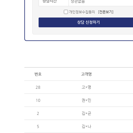
상담시간
개인정보수집동의
[전문보기]
상담 신청하기
번호
고객명
28
고*명
10
권*민
2
김*균
5
김*나