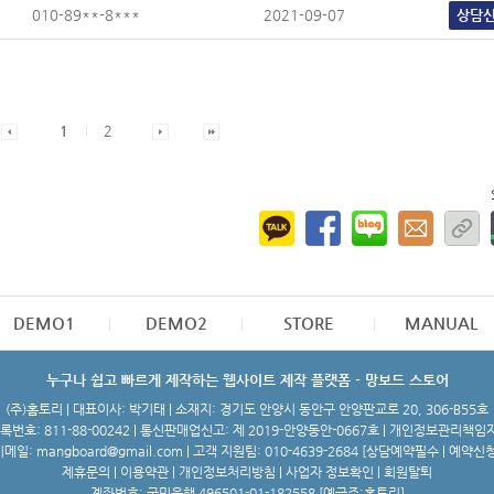
010-89**-8***
2021-09-07
상담
1
2
DEMO1
DEMO2
STORE
MANUAL
누구나 쉽고 빠르게 제작하는 웹사이트 제작 플랫폼 - 망보드 스토어
(주)홈토리 | 대표이사: 박기태 | 소재지: 경기도 안양시 동안구 안양판교로 20, 306-B55호
번호: 811-88-00242 | 통신판매업신고: 제 2019-안양동안-0667호 | 개인정보관리책임
메일: mangboard@gmail.com | 고객 지원팀: 010-4639-2684 [
상담예약필수 | 예약신
제휴문의
|
이용약관
|
개인정보처리방침
|
사업자 정보확인
|
회원탈퇴
계좌번호: 국민은행 496501-01-182558 [예금주:홈토리]