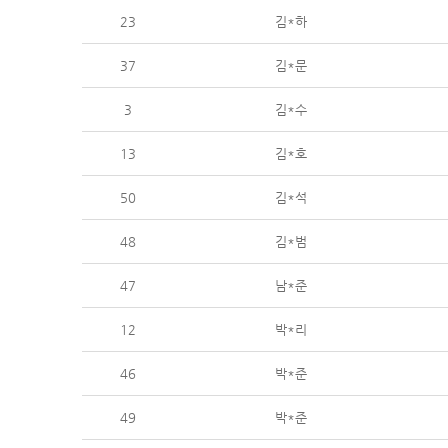
23
김*하
37
김*문
3
김*수
13
김*호
50
김*석
48
김*범
47
남*준
12
박*리
46
박*준
49
박*준