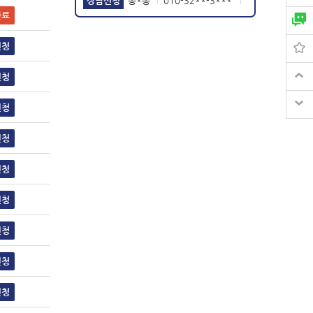
2020-12-06
상담신청
홍*동
010-99**-7***
|
|
완료
2026-07-18
신청
신청
신청
신청
신청
신청
신청
신청
신청