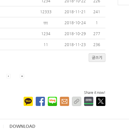
1234
2018-10-22
226
12333
2018-11-21
241
ttt
2018-10-24
1
1234
2018-10-29
277
11
2018-11-23
236
글쓰기
Share it now!
DOWNLOAD