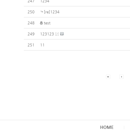
247
1234
250
[re]1234
248
test
249
123123
[
2
]
251
11
HOME