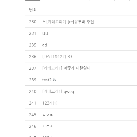
번호
230
[카테고리2]
[re]유투버 추천
231
tttt
235
gd
236
[TEST1&122]
33
237
[카테고리1]
어떻게 이런일이
239
test2
240
[카테고리1]
qweq
241
1234
[
1
]
245
ㄴㅇㄹ
246
ㄴㄷㅅ