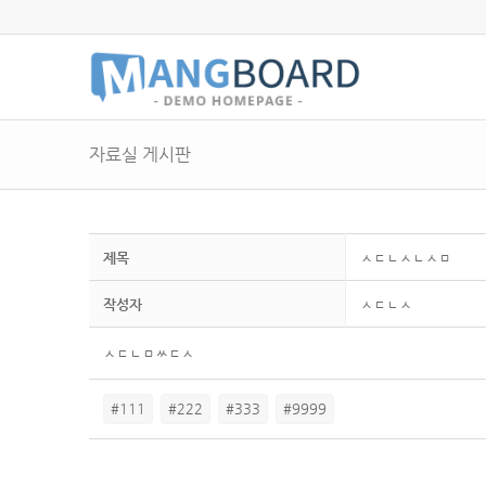
자료실 게시판
제목
ㅅㄷㄴㅅㄴㅅㅁ
작성자
ㅅㄷㄴㅅ
ㅅㄷㄴㅁㅆㄷㅅ
#111
#222
#333
#9999