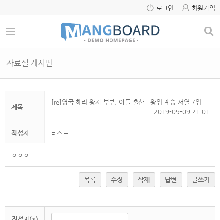
로그인
회원가입
자료실 게시판
[re]영국 해리 왕자 부부, 아들 출산…왕위 계승 서열 7위
제목
2019-09-09 21:01
작성자
테스트
ㅇㅇㅇ
목록
수정
삭제
답변
글쓰기
작성자(*)