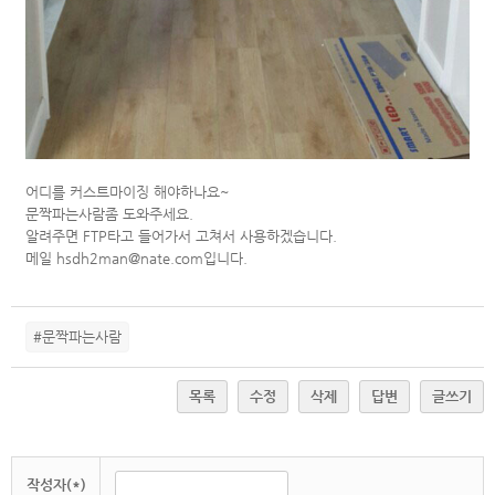
어디를 커스트마이징 해야하나요~
문짝파는사람좀 도와주세요.
알려주면 FTP타고 들어가서 고쳐서 사용하겠습니다.
메일 hsdh2man@nate.com입니다.
#문짝파는사람
목록
수정
삭제
답변
글쓰기
작성자(*)