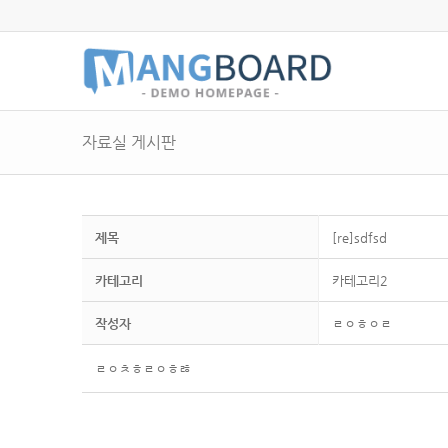
자료실 게시판
제목
[re]sdfsd
카테고리
카테고리2
작성자
ㄹㅇㅎㅇㄹ
ㄹㅇㅊㅎㄹㅇㅎㅀ