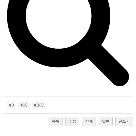
#0
#00
#000
목록
수정
삭제
답변
글쓰기