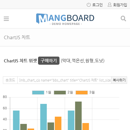
로그인
회원가입
ChartJS 차트
ChartJS 차트 위젯
구매하기
(막대,꺽은선,원형,도넛)
숏코드
복사하기