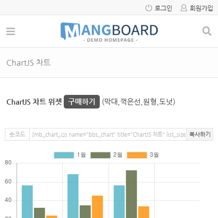
로그인
회원가입
ChartJS 차트
ChartJS 차트 위젯
구매하기
(막대,꺽은선,원형,도넛)
숏코드
복사하기