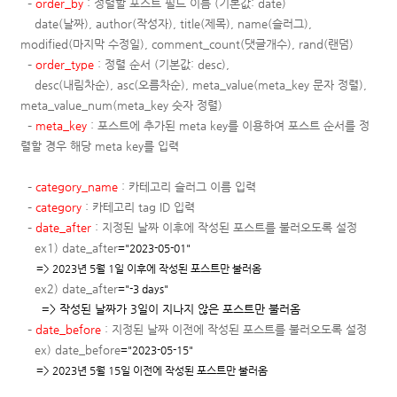
–
order_by
: 정렬할 포스트 필드 이름
(기본값: date)
date(날짜),
author(작성자), title(제목), name(슬러그),
modified(마지막 수정일), comment_count(댓글개수)
, rand(랜덤)
–
order_type
:
정렬 순서 (기본값: desc),
desc(내림차순), asc(오름차순),
meta_value(
meta_key
문자 정렬),
meta_value_num(
meta_key
숫자 정렬)
–
meta_key
: 포스트에 추가된 meta key를 이용하여 포스트 순서를 정
렬할 경우 해당 meta key를 입력
–
category_name
: 카테고리 슬러그 이름 입력
–
category
: 카테고리 tag ID 입력
–
date_after
: 지정된 날짜 이후에 작성된 포스트를 불러오도록 설정
ex1) date_after
="2023-05-01"
=> 2023년 5월 1일 이후에 작성된 포스트만 불러옴
ex2) date_after
="-3 days"
=> 작성된 날짜가 3일이 지나지 않은 포스트만 불러옴
–
date_before
:
지정된 날짜 이전에 작성된 포스트를 불러오도록 설정
ex) date_before
="2023-05-15"
=> 2023년 5월 15일 이전에 작성된 포스트만 불러옴