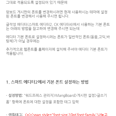
그대로 적용되도록 설정되어 있기 때문에
망보드 게시판의 폰트를 변경하시려면 현재 사용하시는 테마에 설정
된 폰트를 변경해서 사용해 주시면 됩니다.
글작성 에디터(스마트 에디터2, CK 에디터4)에서 사용하는 기본 폰트
는 아래의 방법을 참고하여 변경해 주시면 되는데
에디터 기본 폰트로 설정하시려는 폰트가 일반적인 폰트(돋움,고딕,바
탕체)가 아닐 경우에는
추가적으로 웹폰트를 홈페이지에 설치해 주셔야 에디터 기본 폰트가
적용됩니다.
1. 스마트 에디터2에서 기본 폰트 설정하는 방법
- 설정방법:
"워드프레스 관리자>MangBoard>게시판 설정>글쓰기
폼" 항목에 폰트에 대한 설정을 포함한 태그 입력
-
샘플태그:
<p><span style="font-size:10pt;font-family:'나눔고