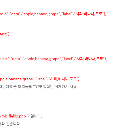
"radio","data":"apple,banana,grape","label":"사과,바나나,포도"},
ext"},
select","data":"apple,banana,grape","label":"사과,바나나,포도"},
:"apple,banana,grape","label":"사과,바나나,포도"},
때문에 다른 태그들도 TYPE 항목만 삭제해서 사용
/mb-fields.php
파일이고,
래와 같습니다.