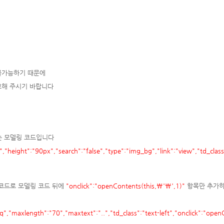
불가능하기 때문에
고해 주시기 바랍니다
는 모델링 코드입니다
height":"90px","search":"false","type":"img_bg","link":"view","td_clas
 코드로 모델링 코드 뒤에
"onclick":"openContents(this,\'\',1
)"
항목만 추가하
aq","maxlength":"70","maxtext":"..","td_class":"text-left","onclick":"open