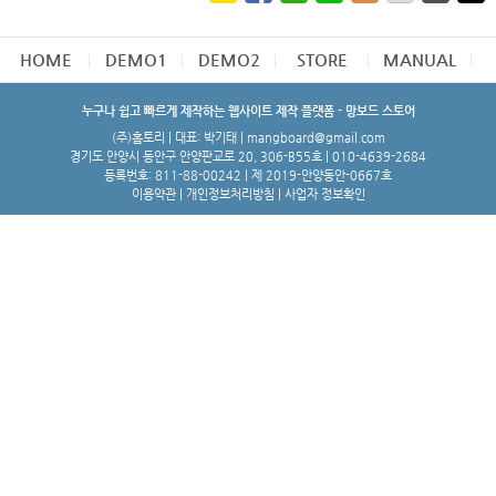
HOME
DEMO1
DEMO2
STORE
MANUAL
누구나 쉽고 빠르게 제작하는 웹사이트 제작 플랫폼 - 망보드 스토어
(주)홈토리 | 대표: 박기태 | mangboard@gmail.com
경기도 안양시 동안구 안양판교로 20, 306-B55호 | 010-4639-2684
등록번호: 811-88-00242 | 제 2019-안양동안-0667호
이용약관
|
개인정보처리방침
|
사업자 정보확인