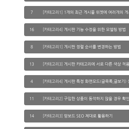
7
[카테고리1]
1개의 최근 게시물 위젯에 여러개의 
16
[카테고리4]
게시판 기능 수정을 위한 모델링 방법
8
[카테고리1]
게시판 정렬 순서를 변경하는 방법
13
[카테고리3]
게시판 카테고리에 서로 다른 색상 적
4
[카테고리4]
게시판 특정 화면모드(글목록,글보기)
11
[카테고리2]
구입한 상품이 동작하지 않을 경우 확
14
[카테고리3]
망보드 SEO 제대로 활용하기