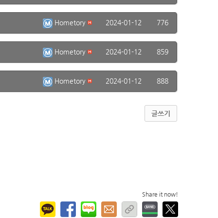
Hometory
2024-01-12
776
Hometory
2024-01-12
859
Hometory
2024-01-12
888
글쓰기
Share it now!