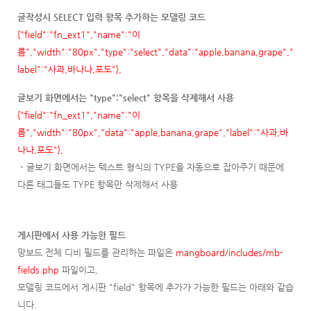
글작성시 SELECT 입력 항목 추가하는 모델링 코드
{"field":"fn_ext1","name":"이
름","width":"80px","type":"select","data":"apple,banana,grape","
label":"사과,바나나,포도"},
글보기 화면에서는 "type":"select" 항목을 삭제해서 사용
{"field":"fn_ext1","name":"이
름","width":"80px","data":"apple,banana,grape","label":"사과,바
나나,포도"},
- 글보기 화면에서는 텍스트 형식의 TYPE을 자동으로 잡아주기 때문에
다른 태그들도 TYPE 항목만 삭제해서 사용
게시판에서 사용 가능한 필드
망보드 전체 디비 필드를 관리하는 파일은
mangboard/includes/mb-
fields.php
파일이고,
모델링 코드에서 게시판 "field" 항목에 추가가 가능한 필드는 아래와 같습
니다.