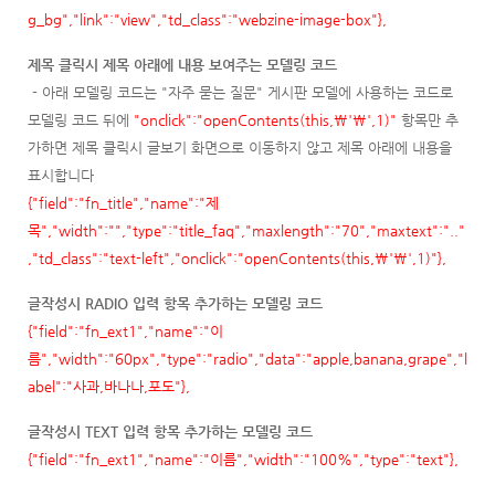
g_bg","link":"view","td_class":"webzine-image-box"},
제목 클릭시 제목 아래에 내용 보여주는 모델링 코드
- 아래 모델링 코드는 "자주 묻는 질문" 게시판 모델에 사용하는 코드로
모델링 코드 뒤에
"onclick":"openContents(this,\'\',1
)"
항목만 추
가하면 제목 클릭시 글보기 화면으로 이동하지 않고 제목 아래에 내용을
표시합니다
{"field":"fn_title","name":"제
목","width":"","type":"title_faq","maxlength":"70","maxtext":".."
,"td_class":"text-left","onclick":"openContents(this
,\'\',1
)"},
글작성시 RADIO 입력 항목 추가하는 모델링 코드
{"field":"fn_ext1","name":"이
름","width":"60px","type":"radio","data":"apple,banana,grape","l
abel":"사과,바나나,포도"},
글작성시 TEXT 입력 항목 추가하는 모델링 코드
{"field":"fn_ext1","name":"이름","width":"100%","type":"text"},