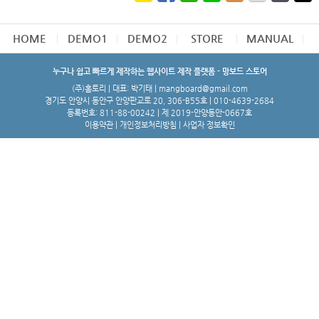
HOME
DEMO1
DEMO2
STORE
MANUAL
누구나 쉽고 빠르게 제작하는 웹사이트 제작 플랫폼 - 망보드 스토어
(주)홈토리 | 대표: 박기태 | mangboard@gmail.com
경기도 안양시 동안구 안양판교로 20, 306-B55호 | 010-4639-2684
등록번호: 811-88-00242 | 제 2019-안양동안-0667호
이용약관
|
개인정보처리방침
|
사업자 정보확인