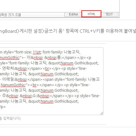
gBoard>게시판 설정>글쓰기 폼" 항목에 CTRL+V키를 이용하여 붙여