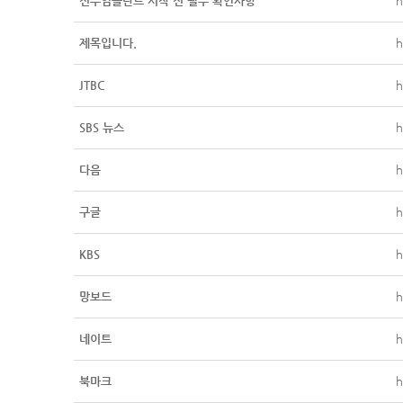
전주임플란트 시작 전 필수 확인사항
h
제목입니다.
h
JTBC
h
SBS 뉴스
h
다음
h
구글
h
KBS
h
망보드
h
네이트
h
북마크
h