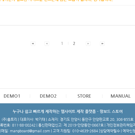
1
2
DEMO1
DEMO2
STORE
MANUAL
누구나 쉽고 빠르게 제작하는 웹사이트 제작 플랫폼 - 망보드 스토어
(주)홈토리 | 대표이사: 박기태 | 소재지: 경기도 안양시 동안구 안양판교로 20, 306-B55호
번호: 811-88-00242 | 통신판매업신고: 제 2019-안양동안-0667호 | 개인정보관리책임
메일: mangboard@gmail.com | 고객 지원팀: 010-4639-2684 [
상담예약필수 | 예약신