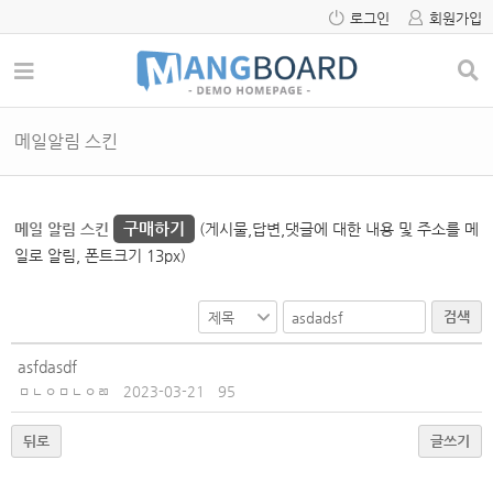
로그인
회원가입
메일알림 스킨
구매하기
메일 알림 스킨
(게시물,답변,댓글에 대한 내용 및 주소를 메
일로 알림, 폰트크기 13px)
검색
asfdasdf
ㅁㄴㅇㅁㄴㅇㄻ
2023-03-21
95
뒤로
글쓰기