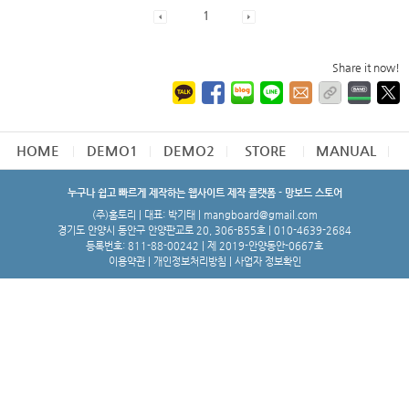
1
Share it now!
HOME
DEMO1
DEMO2
STORE
MANUAL
누구나 쉽고 빠르게 제작하는 웹사이트 제작 플랫폼 - 망보드 스토어
(주)홈토리 | 대표: 박기태 | mangboard@gmail.com
경기도 안양시 동안구 안양판교로 20, 306-B55호 | 010-4639-2684
등록번호: 811-88-00242 | 제 2019-안양동안-0667호
이용약관
|
개인정보처리방침
|
사업자 정보확인