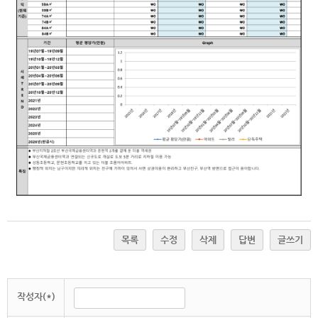
목록
수정
삭제
답변
글쓰기
작성자(*)