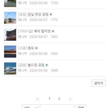
매니저
2020-04-06
1730
[공원]
잠실 한강 공원
매니저
2020-04-07
1772
[기타시설]
북악 팔각정
매니저
2020-04-07
1803
[고궁]
종묘
매니저
2020-04-06
1845
[공원]
월드컵 공원
매니저
2020-04-06
1849
글쓰기
1
2
검색