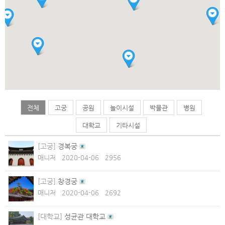
전체
고궁
공원
놀이시설
박물관
병원
대학교
기타시설
[고궁]
경복궁
매니저
2020-04-06
2956
[고궁]
창경궁
매니저
2020-04-06
2692
[대학교]
성균관 대학교