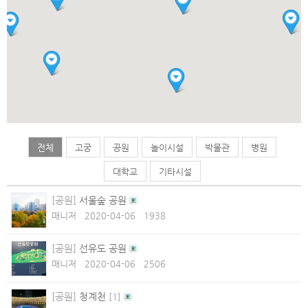
전체
고궁
공원
놀이시설
박물관
병원
대학교
기타시설
[공원]
서울숲 공원
매니저
2020-04-06
1938
[공원]
선유도 공원
매니저
2020-04-06
2506
[공원]
청계천
[
1
]