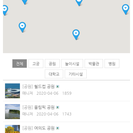
전체
고궁
공원
놀이시설
박물관
병원
대학교
기타시설
[공원]
월드컵 공원
매니저
2020-04-06
1859
[공원]
올림픽 공원
매니저
2020-04-06
1743
[공원]
여의도 공원