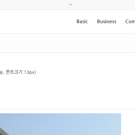
Basic
Business
Com
, 폰트크기 13px)