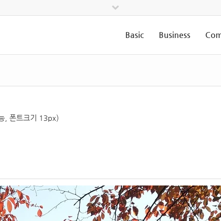
Basic
Business
Com
, 폰트크기 13px)