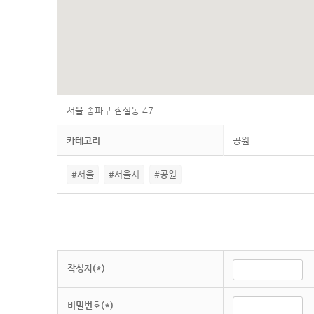
서울 송파구 잠실동 47
카테고리
공원
#서울
#서울시
#공원
작성자(*)
비밀번호(*)