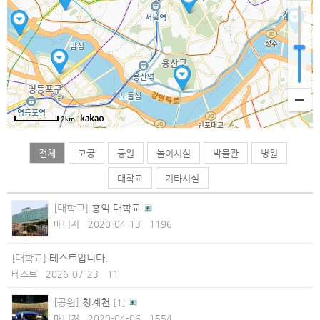
2km
전체
고궁
공원
놀이시설
박물관
병원
대학교
기타시설
[대학교]
홍익 대학교
매니저
2020-04-13
1196
[대학교]
테스트입니다.
테스트
2026-07-23
11
[공원]
청계천
[
1
]
매니저
2020-04-06
1554