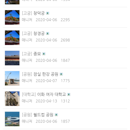
[고궁]
창덕궁
매니저
2020-04-06
2295
[고궁]
창경궁
매니저
2020-04-06
2698
[고궁]
종묘
매니저
2020-04-06
1847
[공원]
잠실 한강 공원
매니저
2020-04-07
1775
[대학교]
이화 여자 대학교
매니저
2020-04-13
1312
[공원]
월드컵 공원
매니저
2020-04-06
1857