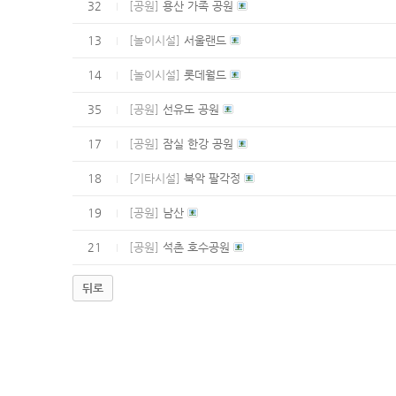
32
[공원]
용산 가족 공원
13
[놀이시설]
서울랜드
14
[놀이시설]
롯데월드
35
[공원]
선유도 공원
17
[공원]
잠실 한강 공원
18
[기타시설]
북악 팔각정
19
[공원]
남산
21
[공원]
석촌 호수공원
뒤로