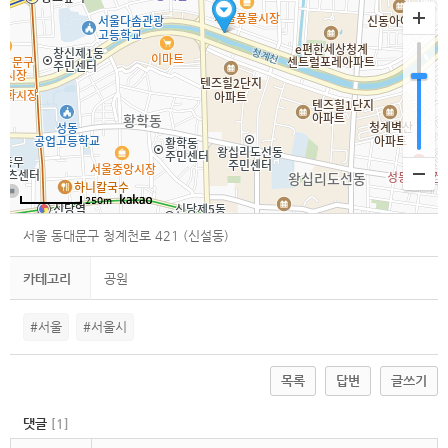
250m
서울 동대문구 청계천로 421 (신설동)
카테고리
공원
#서울
#서울시
목록
답변
글쓰기
댓글
[
1
]