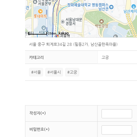
250m
서울 중구 퇴계로34길 28 (필동2가, 남산골한옥마을)
카테고리
고궁
#서울
#서울시
#고궁
작성자(*)
비밀번호(*)