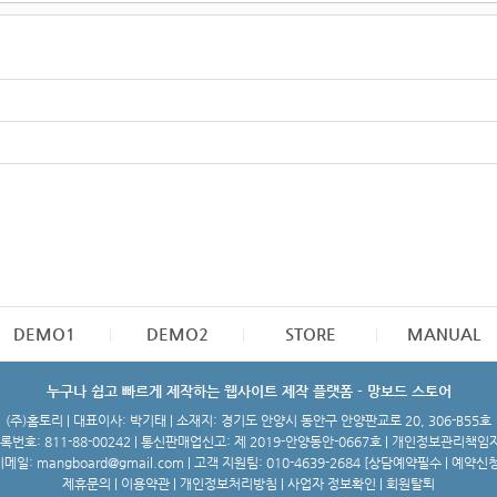
DEMO1
DEMO2
STORE
MANUAL
누구나 쉽고 빠르게 제작하는 웹사이트 제작 플랫폼 - 망보드 스토어
(주)홈토리 | 대표이사: 박기태 | 소재지: 경기도 안양시 동안구 안양판교로 20, 306-B55호
번호: 811-88-00242 | 통신판매업신고: 제 2019-안양동안-0667호 | 개인정보관리책임
메일: mangboard@gmail.com | 고객 지원팀: 010-4639-2684 [
상담예약필수 | 예약신
제휴문의
|
이용약관
|
개인정보처리방침
|
사업자 정보확인
|
회원탈퇴